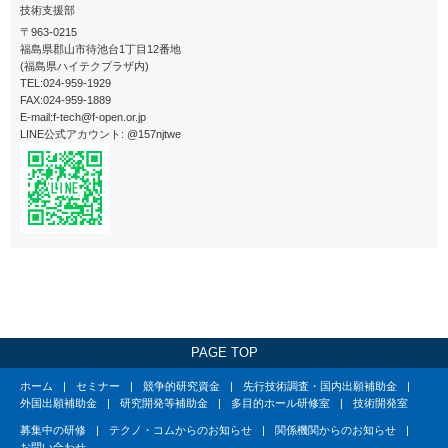
技術支援部
〒963-0215
福島県郡山市待池台1丁目12番地
(福島県ハイテクプラザ内)
TEL:024-959-1929
FAX:024-959-1889
E-mail:f-tech@f-open.or.jp
LINE公式アカウント: @157njtwe
PAGE TOP
ホーム
セミナー
競争的研究資金
先行技術調査・国内出願補助金
外国出願補助金
研究開発等補助金
多目的ホール研修室
技術開発室
募集中の研修
テクノ・コムからのお知らせ
関係機関からのお知らせ
お問い合わせ