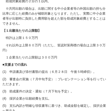
助成対象経費の２分の１以内。
※共同出願の場合は、出願に関する中小企業者等の外国出願の持ち分
比率に応じた経費のみが補助対象となります。ただし、実際に中小企業
者等が出願時に負担した費用額を超えた額を助成対象経費とすることは
できません。
【
１出願当たりの
上限額】
特許は上限１５０万円
それ以外は上限６０万円（ただし、冒認対策商標の場合は上限３０万
円）
１企業当たりの上限額は３００万円
■
支援までの流れ
(1) 申請書及び添付書類の提出（６月２８日 午後５時締切）。
(2) 審査会の実施（７月中旬予定）：プレゼンテーション等を行ってい
ただきます。
(3) 助成案件の決定・通知（７月下旬を予定）。
(4) 採択企業が出願経費を支払。
(5) 支払内訳が明確な領収書等に基づき、助成金額を確定し、採択企業
へ振込み。