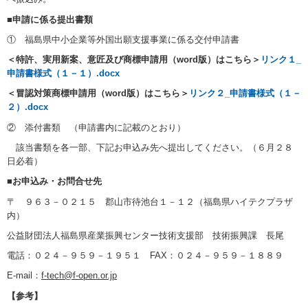
■
申請に係る提出書類
① 福島県中小企業等外国出願支援事業に係る交付申請書
＜特許、実用新案、意匠及び商標申請用（word版）はこちら＞
リンク１_
申請書様式（１－１）.docx
＜冒認対策商標申請用（word版）はこちら＞
リンク２_申請書様式（１－
２）.docx
② 添付書類 （申請書内に記載のとおり）
該当書類を各一部、下記お申込み先へ提出してください。（６月２８
日必着）
■
お申込み・お問合せ先
〒 ９６３－０２１５ 郡山市待池台１－１２（福島県ハイテクプラザ
内）
公益財団法人福島県産業振興センター技術支援部 技術振興課 長尾
電話：０２４－９５９－１９５１ FAX：０２４－９５９－１８８９
E-mail：
f-tech@f-open.or.jp
【参考】