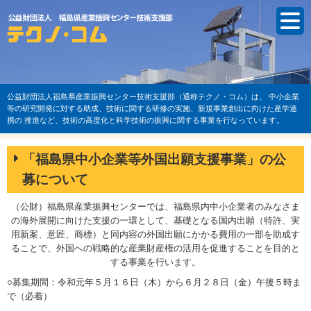
公益財団法人福島県産業振興センター技術支援部（通称テクノ・コム）は、
中小企業
等の研究開発に対する助成、技術に関する研修の実施、新規事業創出に向けた産学連
携の
推進など、技術の高度化と科学技術の振興に関する事業を行なっています。
「福島県中小企業等外国出願支援事業」の公
募について
（公財）福島県産業振興センターでは、福島県内中小企業者のみなさま
の海外展開に向けた支援の一環として、基礎となる国内出願（特許、実
用新案、意匠、商標）と同内容の外国出願にかかる費用の一部を助成す
ることで、外国への戦略的な産業財産権の活用を促進することを目的と
する事業を行います。
○募集期間：令和元年５月１６日（木）から６月２８日（金）午後５時ま
で（必着）