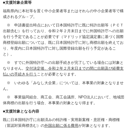
■
支援対象企業等
福島県内に本社等を置く中小企業者等またはそれらの中小企業者等で構
成されるグル－プ。
※ 申請書提出時点において日本国特許庁に既に特許出願等（ＰＣＴ
出願含む）を行っており、令和２年２月末日までに外国特許庁への出願
を行う予定であることが必要です（マドリッド協定議定書に基づく国際
商標登録出願については、既に日本国特許庁に対し商標出願を終えてお
り、年度内に日本国特許庁に対し国際登録出願を行う予定があるこ
と）。
※ すでに外国特許庁への出願手続きが完了している場合には対象と
なりません。
交付決定後、令和２年２月末日までの間に出願及び経費支
払いの手続きを行う
ことが必要となります。
※ いわゆる「みなし大企業」については、本事業の対象となりませ
ん。
※ 事業協同組合、商工会、商工会議所、NPO法人において、地域団
体商標の出願を行う場合、本事業の対象となり得ます。
■
支援対象となる内容
既に日本国特許庁に出願済みの特許権・実用新案権・意匠権・商標権
（冒認対策商標含む）の
外国出願に係る費用
が対象となります。