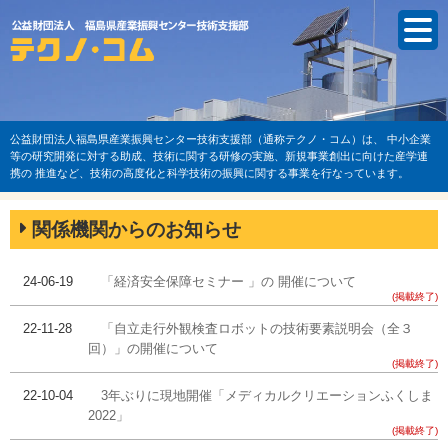
公益財団法人福島県産業振興センター技術支援部（通称テクノ・コム）は、
中小企業
等の研究開発に対する助成、技術に関する研修の実施、新規事業創出に向けた産学連
携の
推進など、技術の高度化と科学技術の振興に関する事業を行なっています。
関係機関からのお知らせ
24-06-19
「経済安全保障セミナー 」の 開催について
(掲載終了)
22-11-28
「自立走行外観検査ロボットの技術要素説明会（全３
回）」の開催について
(掲載終了)
22-10-04
3年ぶりに現地開催「メディカルクリエーションふくしま
2022」
(掲載終了)