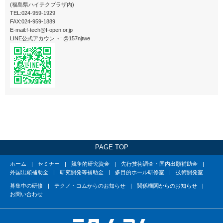
(福島県ハイテクプラザ内)
TEL:024-959-1929
FAX:024-959-1889
E-mail:f-tech@f-open.or.jp
LINE公式アカウント: @157njtwe
PAGE TOP
ホーム
セミナー
競争的研究資金
先行技術調査・国内出願補助金
外国出願補助金
研究開発等補助金
多目的ホール研修室
技術開発室
募集中の研修
テクノ・コムからのお知らせ
関係機関からのお知らせ
お問い合わせ