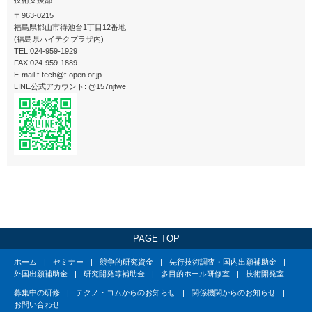
〒963-0215
福島県郡山市待池台1丁目12番地
(福島県ハイテクプラザ内)
TEL:024-959-1929
FAX:024-959-1889
E-mail:f-tech@f-open.or.jp
LINE公式アカウント: @157njtwe
PAGE TOP
ホーム
セミナー
競争的研究資金
先行技術調査・国内出願補助金
外国出願補助金
研究開発等補助金
多目的ホール研修室
技術開発室
募集中の研修
テクノ・コムからのお知らせ
関係機関からのお知らせ
お問い合わせ