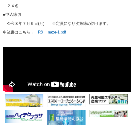
２４名
■申込締切
令和８年７月６日
(
月
)
※
定員になり次第締め切ります。
申込書はこちら→
R8 naze-1.pdf