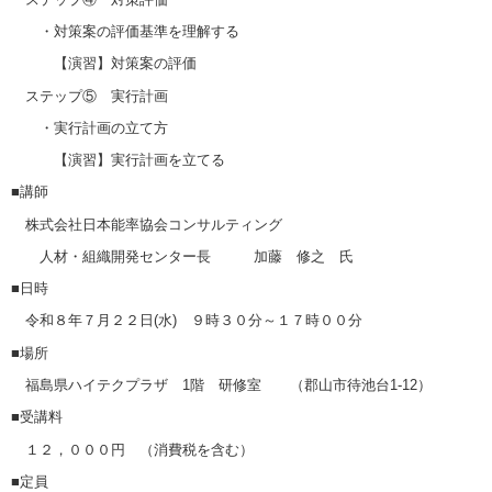
・対策案の評価基準を理解する
【演習】対策案の評価
ステップ⑤ 実行計画
・実行計画の立て方
【演習】実行計画を立てる
■講師
株式会社日本能率協会コンサルティング
人材・組織開発センター長 加藤 修之 氏
■日時
令和８年７月２２日
(
水
)
９時３０分～１７時００分
■場所
福島県ハイテクプラザ
1
階 研修室 （郡山市待池台
1-12
）
■受講料
１２，０００円 （消費税を含む）
■定員