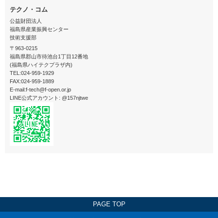
テクノ・コム
公益財団法人
福島県産業振興センター
技術支援部
〒963-0215
福島県郡山市待池台1丁目12番地
(福島県ハイテクプラザ内)
TEL:024-959-1929
FAX:024-959-1889
E-mail:f-tech@f-open.or.jp
LINE公式アカウント: @157njtwe
PAGE TOP