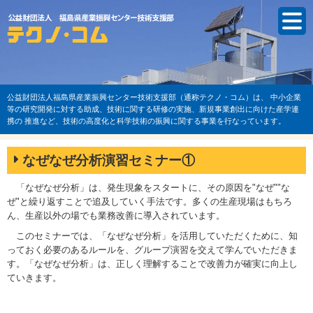
公益財団法人福島県産業振興センター技術支援部（通称テクノ・コム）は、
中小企業
等の研究開発に対する助成、技術に関する研修の実施、新規事業創出に向けた産学連
携の
推進など、技術の高度化と科学技術の振興に関する事業を行なっています。
なぜなぜ分析演習セミナー①
「なぜなぜ分析」は、発生現象をスタートに、その原因を"なぜ""な
ぜ"と繰り返すことで追及していく手法です。多くの生産現場はもちろ
ん、生産以外の場でも業務改善に導入されています。
このセミナーでは、「なぜなぜ分析」を活用していただくために、知
っておく必要のあるルールを、グループ演習を交えて学んでいただきま
す。「なぜなぜ分析」は、正しく理解することで改善力が確実に向上し
ていきます。