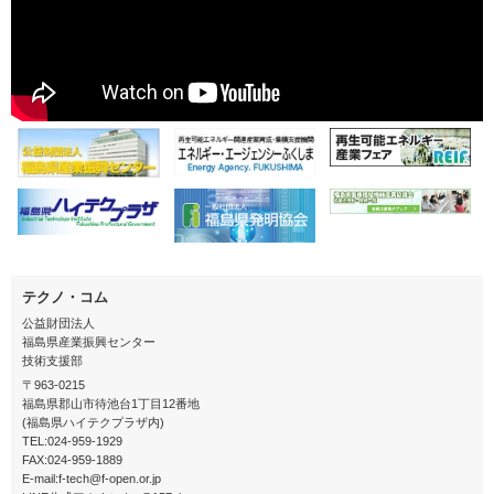
テクノ・コム
公益財団法人
福島県産業振興センター
技術支援部
〒963-0215
福島県郡山市待池台1丁目12番地
(福島県ハイテクプラザ内)
TEL:024-959-1929
FAX:024-959-1889
E-mail:f-tech@f-open.or.jp