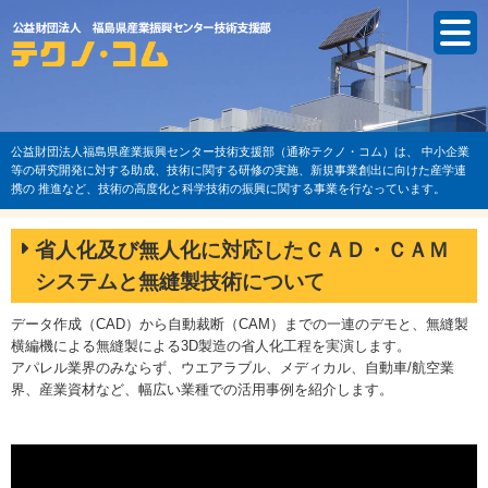
公益財団法人福島県産業振興センター技術支援部（通称テクノ・コム）は、
中小企業
等の研究開発に対する助成、技術に関する研修の実施、新規事業創出に向けた産学連
携の
推進など、技術の高度化と科学技術の振興に関する事業を行なっています。
省人化及び無人化に対応したＣＡＤ・ＣＡＭ
システムと無縫製技術について
データ作成（CAD）から自動裁断（CAM）までの一連のデモと、無縫製
横編機による無縫製による3D製造の省人化工程を実演します。
アパレル業界のみならず、ウエアラブル、メディカル、自動車/航空業
界、産業資材など、幅広い業種での活用事例を紹介します。