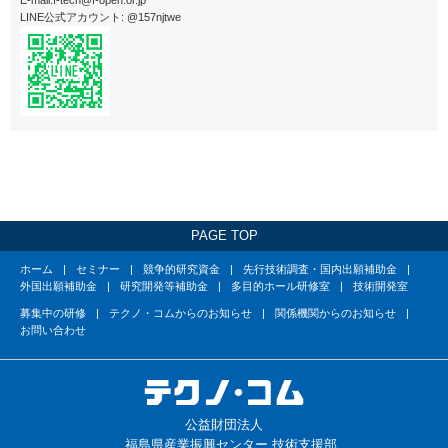
E-mail:f-tech@f-open.or.jp
LINE公式アカウント: @157njtwe
PAGE TOP
ホーム
セミナー
競争的研究資金
先行技術調査・国内出願補助金
外国出願補助金
研究開発等補助金
多目的ホール研修室
技術開発室
募集中の研修
テクノ・コムからのお知らせ
関係機関からのお知らせ
お問い合わせ
公益財団法人
福島県産業振興センター 技術支援部