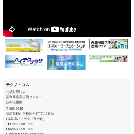
テクノ・コム
公益財団法人
福島県産業振興センター
技術支援部
〒963-0215
福島県郡山市待池台1丁目12番地
(福島県ハイテクプラザ内)
TEL:024-959-1929
FAX:024-959-1889