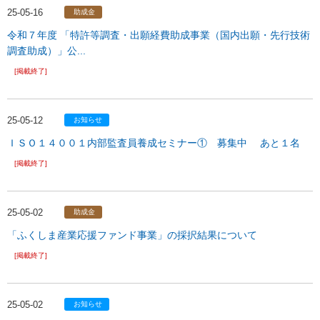
25-05-16
助成金
令和７年度 「特許等調査・出願経費助成事業（国内出願・先行技術
調査助成）」公...
[掲載終了]
25-05-12
お知らせ
ＩＳＯ１４００１内部監査員養成セミナー① 募集中 あと１名
[掲載終了]
25-05-02
助成金
「ふくしま産業応援ファンド事業」の採択結果について
[掲載終了]
25-05-02
お知らせ