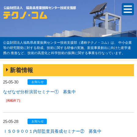
公益財団法人福島県産業振興センター技術支援部（通称テクノ・コム）は、
中小企業
等の研究開発に対する助成、技術に関する研修の実施、新規事業創出に向けた産学連
携の
推進など、技術の高度化と科学技術の振興に関する事業を行なっています。
新着情報
25-05-30
お知らせ
なぜなぜ分析演習セミナー① 募集中
[掲載終了]
25-05-28
お知らせ
ＩＳＯ９００１内部監査員養成セミナー② 募集中